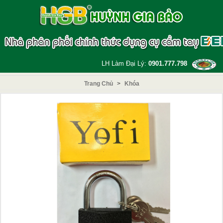
LH Làm Đại Lý:
0901.777.798
Trang Chủ
>
Khóa