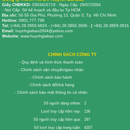
Giấy CNĐKKD:
0303415719
- Ngày Cấp: 29/07/2004
- Nơi Cấp: Sở kế hoạch và đầu tư Tp.HCM.
Địa chỉ:
Số 55 Gia Phú, Phường 13, Quận 5, Tp. Hồ Chí Minh.
Hotline:
0901.777.798
Tel:
(+84) 28.3950.6824 - (+84) 28.3856.3606 -
(
+84) 28.3859.3915
Email:
huynhgiabao2004@yahoo.com
Website:
www.huynhgiabao.com
CHÍNH SÁCH CÔNG TY
- Quy định và hình thức thanh toán
- Chính sách vận chuyển/giao nhận
- Chính sách bảo hành
- Chính sách đổi/trả hàng
- Chính sách bảo mật thông tin cá nhân
Số người đang online:
2
Lượt truy cập hôm nay:
136
Số người truy cập hôm qua:
297
Số lượt truy cập trong tuần:
4207