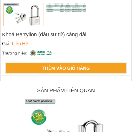
Khoá Berrylion (đầu sư tử) càng dài
Giá:
Liên Hệ
Thương hiệu:
THÊM VÀO GIỎ HÀNG
SẢN PHẨM LIÊN QUAN