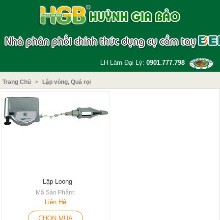
LH Làm Đại Lý:
0901.777.798
Trang Chủ
>
Lập vòng, Quả rọi
Lập Loong
Mã Sản Phẩm:
Liên Hệ
CHỌN MUA