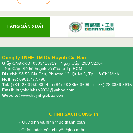
HÃNG SẢN XUẤT
Công ty TNHH TM DV Huỳnh Gia Bảo
Giấy CNĐKKD:
0303415719
- Ngày Cấp: 29/07/2004
- Nơi Cấp: Sở kế hoạch và đầu tư Tp.HCM.
Địa chỉ:
Số 55 Gia Phú, Phường 13, Quận 5, Tp. Hồ Chí Minh.
Hotline:
0901.777.798
Tel:
(+84) 28.3950.6824 - (+84) 28.3856.3606 -
(
+84) 28.3859.3915
Email:
huynhgiabao2004@yahoo.com
Website:
www.huynhgiabao.com
CHÍNH SÁCH CÔNG TY
- Quy định và hình thức thanh toán
- Chính sách vận chuyển/giao nhận