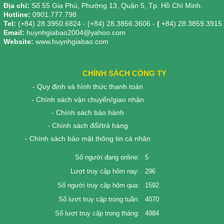
Địa chỉ:
Số 55 Gia Phú, Phường 13, Quận 5, Tp. Hồ Chí Minh.
Hotline:
0901.777.798
Tel:
(+84) 28.3950.6824 - (+84) 28.3856.3606 -
(
+84) 28.3859.3915
Email:
huynhgiabao2004@yahoo.com
Website:
www.huynhgiabao.com
CHÍNH SÁCH CÔNG TY
- Quy định và hình thức thanh toán
- Chính sách vận chuyển/giao nhận
- Chính sách bảo hành
- Chính sách đổi/trả hàng
- Chính sách bảo mật thông tin cá nhân
Số người đang online:
5
Lượt truy cập hôm nay:
296
Số người truy cập hôm qua:
1592
Số lượt truy cập trong tuần:
4070
Số lượt truy cập trong tháng:
4984