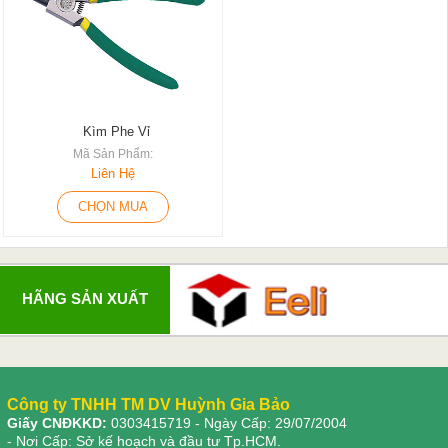
Kìm Phe Vỉ
Mã Sản Phẩm:
Liên Hệ
CHỌN MUA
HÃNG SẢN XUẤT
Công ty TNHH TM DV Huỳnh Gia Bảo
Giấy CNĐKKD:
0303415719
- Ngày Cấp: 29/07/2004
- Nơi Cấp: Sở kế hoạch và đầu tư Tp.HCM.