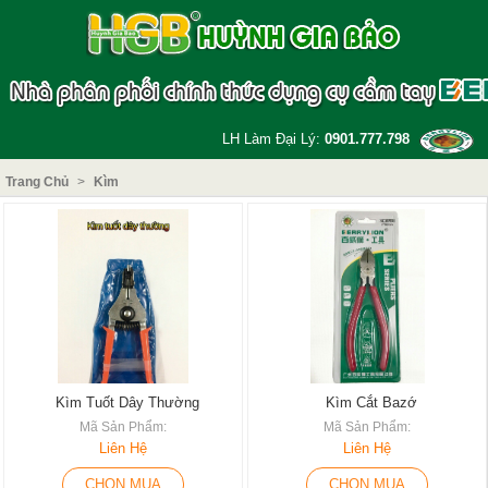
LH Làm Đại Lý:
0901.777.798
Trang Chủ
>
Kìm
Kìm Tuốt Dây Thường
Kìm Cắt Bazớ
Mã Sản Phẩm:
Mã Sản Phẩm:
Liên Hệ
Liên Hệ
CHỌN MUA
CHỌN MUA