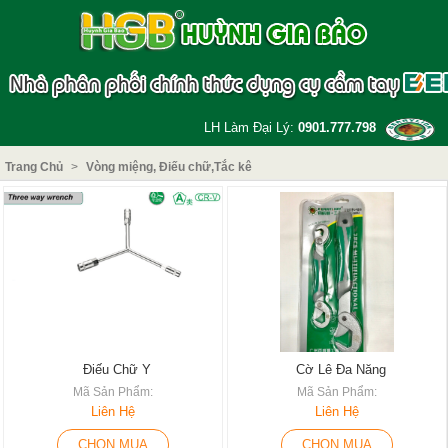
LH Làm Đại Lý:
0901.777.798
Trang Chủ
>
Vòng miệng, Điếu chữ,Tắc kê
Điếu Chữ Y
Cờ Lê Đa Năng
Mã Sản Phẩm:
Mã Sản Phẩm:
Liên Hệ
Liên Hệ
CHỌN MUA
CHỌN MUA