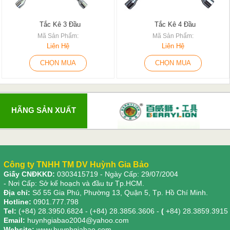
Tắc Kê 3 Đầu
Tắc Kê 4 Đầu
Mã Sản Phẩm:
Mã Sản Phẩm:
Liên Hệ
Liên Hệ
CHỌN MUA
CHỌN MUA
HÃNG SẢN XUẤT
Công ty TNHH TM DV Huỳnh Gia Bảo
Giấy CNĐKKD:
0303415719
- Ngày Cấp: 29/07/2004
- Nơi Cấp: Sở kế hoạch và đầu tư Tp.HCM.
Địa chỉ:
Số 55 Gia Phú, Phường 13, Quận 5, Tp. Hồ Chí Minh.
Hotline:
0901.777.798
Tel:
(+84) 28.3950.6824 - (+84) 28.3856.3606 -
(
+84) 28.3859.3915
Email:
huynhgiabao2004@yahoo.com
Website:
www.huynhgiabao.com