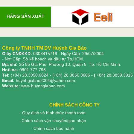
HÃNG SẢN XUẤT
Công ty TNHH TM DV Huỳnh Gia Bảo
Giấy CNĐKKD:
0303415719
- Ngày Cấp: 29/07/2004
- Nơi Cấp: Sở kế hoạch và đầu tư Tp.HCM.
Địa chỉ:
Số 55 Gia Phú, Phường 13, Quận 5, Tp. Hồ Chí Minh.
Hotline:
0901.777.798
Tel:
(+84) 28.3950.6824 - (+84) 28.3856.3606 -
(
+84) 28.3859.3915
Email:
huynhgiabao2004@yahoo.com
Website:
www.huynhgiabao.com
CHÍNH SÁCH CÔNG TY
- Quy định và hình thức thanh toán
- Chính sách vận chuyển/giao nhận
- Chính sách bảo hành