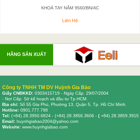
KHOÁ TAY NẮM 9560/BN/AC
Liên Hệ
HÃNG SẢN XUẤT
Công ty TNHH TM DV Huỳnh Gia Bảo
Giấy CNĐKKD:
0303415719
- Ngày Cấp: 29/07/2004
- Nơi Cấp: Sở kế hoạch và đầu tư Tp.HCM.
Địa chỉ:
Số 55 Gia Phú, Phường 13, Quận 5, Tp. Hồ Chí Minh.
Hotline:
0901.777.798
Tel:
(+84) 28.3950.6824 - (+84) 28.3856.3606 -
(
+84) 28.3859.3915
Email:
huynhgiabao2004@yahoo.com
Website:
www.huynhgiabao.com