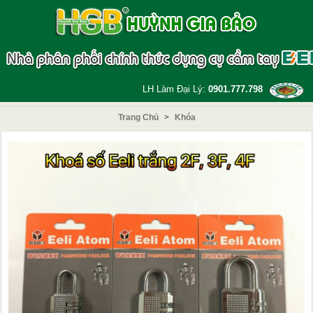
LH Làm Đại Lý:
0901.777.798
Trang Chủ
>
Khóa