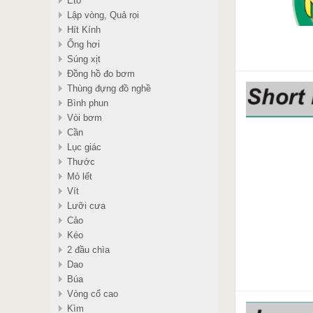
Eto
Lập vòng, Quả rọi
Hít Kính
Ống hơi
Súng xịt
Đồng hồ đo bơm
Thùng đựng đồ nghề
Bình phun
Vòi bơm
Cần
Lục giác
Thước
Mỏ lết
Vít
Lưỡi cưa
Cảo
Kéo
2 đầu chìa
Dao
Búa
Vòng cổ cao
Kìm