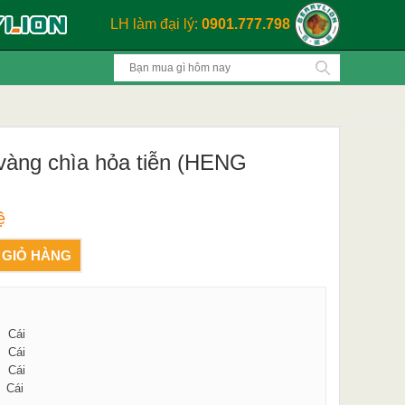
LH làm đại lý:
0901.777.798
 vàng chìa hỏa tiễn (HENG
ệ
 GIỎ HÀNG
0 Cái
0 Cái
0 Cái
 Cái