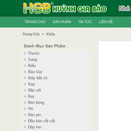
TRANG CHỦ
SẢN PHẨM
TIN TỨC
LIÊN HỆ
Trang Chủ
>
Khóa
Danh Mục Sản Phẩm
Thước
Súng
Điếu
Bào Gọt
Máy bắt vít
Kẹp
Đầu nối
Đục
Đèn bóng
Hít
Đèn pin
Đầu kéo cắt sắt
Dây hơi