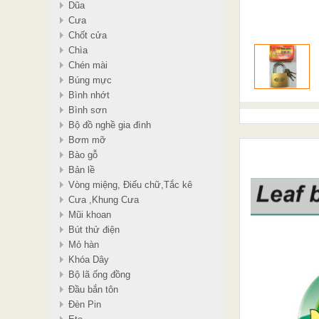
Dũa
Cưa
Chốt cửa
Chìa
Chén mài
Búng mực
Bình nhớt
Bình sơn
Bộ đồ nghề gia đình
Bơm mỡ
Bào gỗ
Bản lề
Vòng miệng, Điếu chữ,Tắc kê
Cưa ,Khung Cưa
Mũi khoan
Bút thử điện
Mỏ hàn
Khóa Dây
Bộ lã ống đồng
Đầu bắn tôn
Đèn Pin