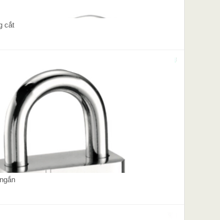
g cắt
 ngắn