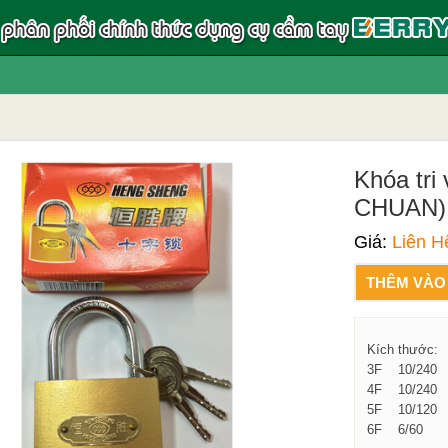
Khóa tri
CHUAN)
Giá:
Liên H
THÊM VÀO
Kích thước:
3F 10/24
4F 10/24
5F 10/12
6F 6/60