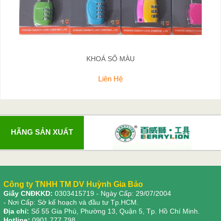
KHOÁ SỐ MÀU
Liên Hệ
HÃNG SẢN XUẤT
Công ty TNHH TM DV Huỳnh Gia Bảo
Giấy CNĐKKD:
0303415719
- Ngày Cấp: 29/07/2004
- Nơi Cấp: Sở kế hoạch và đầu tư Tp.HCM.
Địa chỉ:
Số 55 Gia Phú, Phường 13, Quận 5, Tp. Hồ Chí Minh.
Hotline:
0901.777.798