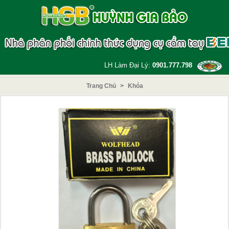
LH Làm Đại Lý:
0901.777.798
Trang Chủ
>
Khóa