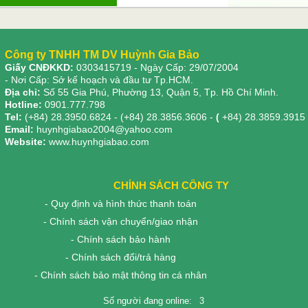
Công ty TNHH TM DV Huỳnh Gia Bảo
Giấy CNĐKKD:
0303415719
- Ngày Cấp: 29/07/2004
- Nơi Cấp: Sở kế hoạch và đầu tư Tp.HCM.
Địa chỉ:
Số 55 Gia Phú, Phường 13, Quận 5, Tp. Hồ Chí Minh.
Hotline:
0901.777.798
Tel:
(+84) 28.3950.6824 - (+84) 28.3856.3606 -
(
+84) 28.3859.3915
Email:
huynhgiabao2004@yahoo.com
Website:
www.huynhgiabao.com
CHÍNH SÁCH CÔNG TY
- Quy định và hình thức thanh toán
- Chính sách vận chuyển/giao nhận
- Chính sách bảo hành
- Chính sách đổi/trả hàng
- Chính sách bảo mật thông tin cá nhân
Số người đang online:
3