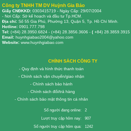
Công ty TNHH TM DV Huỳnh Gia Bảo
Giấy CNĐKKD:
0303415719
- Ngày Cấp: 29/07/2004
- Nơi Cấp: Sở kế hoạch và đầu tư Tp.HCM.
Địa chỉ:
Số 55 Gia Phú, Phường 13, Quận 5, Tp. Hồ Chí Minh.
Hotline:
0901.777.798
Tel:
(+84) 28.3950.6824 - (+84) 28.3856.3606 -
(
+84) 28.3859.3915
Email:
huynhgiabao2004@yahoo.com
Website:
www.huynhgiabao.com
CHÍNH SÁCH CÔNG TY
- Quy định và hình thức thanh toán
- Chính sách vận chuyển/giao nhận
- Chính sách bảo hành
- Chính sách đổi/trả hàng
- Chính sách bảo mật thông tin cá nhân
Số người đang online:
2
Lượt truy cập hôm nay:
907
Số người truy cập hôm qua:
1242