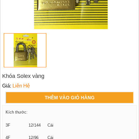
Khóa Solex vàng
Giá:
Liên Hệ
THÊM VÀO GIỎ HÀNG
Kích thước:
3F
12/144
Cái
4F
12/96
Cái