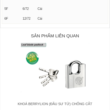
5F
6/72
Cái
6F
12/72
Cái
SẢN PHẨM LIÊN QUAN
KHOÁ BERRYLION (ĐẦU SƯ TỬ) CHỐNG CẮT