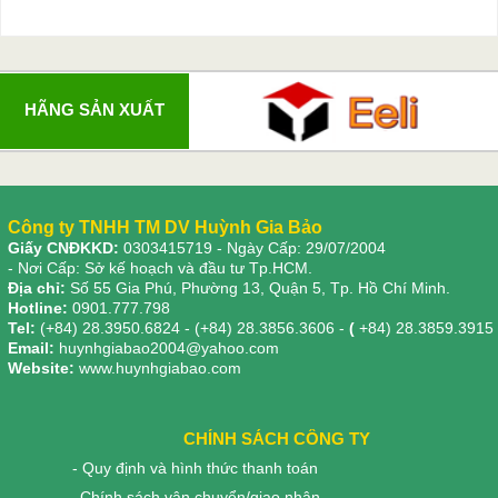
HÃNG SẢN XUẤT
Công ty TNHH TM DV Huỳnh Gia Bảo
Giấy CNĐKKD:
0303415719
- Ngày Cấp: 29/07/2004
- Nơi Cấp: Sở kế hoạch và đầu tư Tp.HCM.
Địa chỉ:
Số 55 Gia Phú, Phường 13, Quận 5, Tp. Hồ Chí Minh.
Hotline:
0901.777.798
Tel:
(+84) 28.3950.6824 - (+84) 28.3856.3606 -
(
+84) 28.3859.3915
Email:
huynhgiabao2004@yahoo.com
Website:
www.huynhgiabao.com
CHÍNH SÁCH CÔNG TY
- Quy định và hình thức thanh toán
- Chính sách vận chuyển/giao nhận