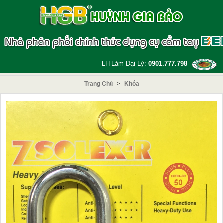
LH Làm Đại Lý:
0901.777.798
Trang Chủ
>
Khóa