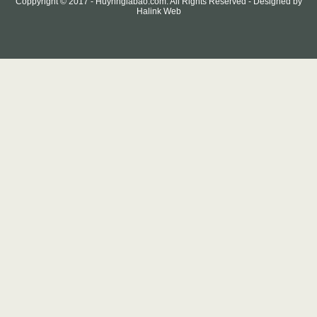
Coppyright © 2017 -
Huynhgiabao.com
. All Rights Reserved - Designed by
Halink Web