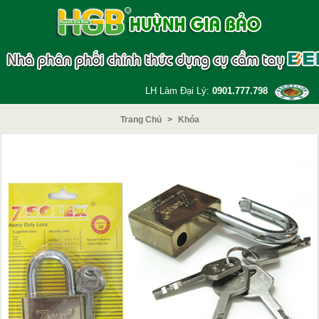
LH Làm Đại Lý:
0901.777.798
Trang Chủ
>
Khóa