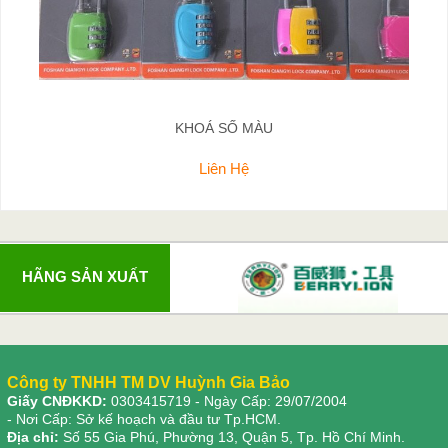
KHOÁ SỐ MÀU
Liên Hệ
HÃNG SẢN XUẤT
Công ty TNHH TM DV Huỳnh Gia Bảo
Giấy CNĐKKD:
0303415719
- Ngày Cấp: 29/07/2004
- Nơi Cấp: Sở kế hoạch và đầu tư Tp.HCM.
Địa chỉ:
Số 55 Gia Phú, Phường 13, Quận 5, Tp. Hồ Chí Minh.