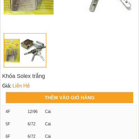
Khóa Solex trắng
Giá:
Liên Hệ
THÊM VÀO GIỎ HÀNG
4F
12/96
Cái
5F
6/72
Cái
6F
6/72
Cái