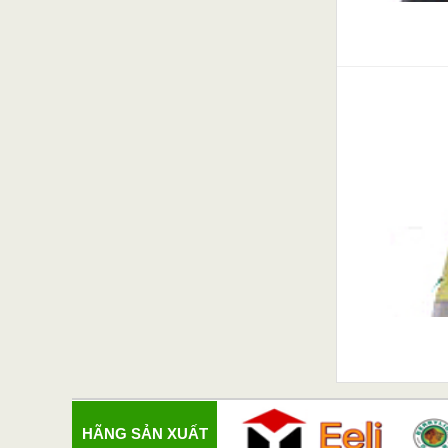
HÃNG SẢN XUẤT