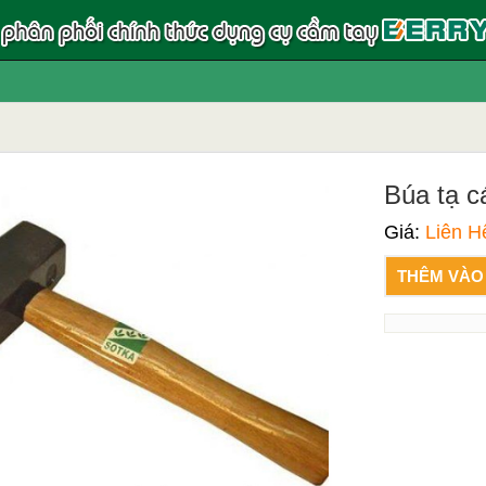
Búa tạ c
Giá:
Liên H
THÊM VÀO