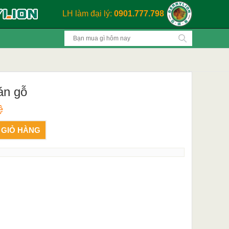
LH làm đại lý:
0901.777.798
án gỗ
ệ
 GIỎ HÀNG