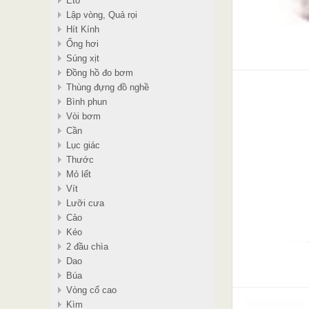
Eto
Lập vòng, Quả rọi
Hít Kính
Ống hơi
Súng xịt
Đồng hồ đo bơm
Thùng đựng đồ nghề
Bình phun
Vòi bơm
Cần
Lục giác
Thước
Mỏ lết
Vít
Lưỡi cưa
Cảo
Kéo
2 đầu chìa
Dao
Búa
Vòng cổ cao
Kìm