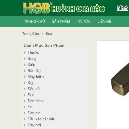
TRANG CHỦ
SẢN PHẨM
TIN TỨC
LIÊN HỆ
Trang Chủ
>
Búa
Danh Mục Sản Phẩm
Thước
Súng
Điếu
Bào Gọt
Máy bắt vít
Kẹp
Đầu nối
Đục
Đèn bóng
Hít
Đèn pin
Đầu kéo cắt sắt
Dây hơi