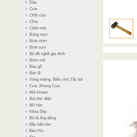
Dũa
Cưa
Chốt cửa
Chìa
Chén mài
Búng mực
Bình nhớt
Bình sơn
Bộ đồ nghề gia đình
Bơm mỡ
Bào gỗ
Bản lề
Vòng miệng, Điếu chữ,Tắc kê
Cưa ,Khung Cưa
Mũi khoan
Bút thử điện
Mỏ hàn
Khóa Dây
Bộ lã ống đồng
Đầu bắn tôn
Đèn Pin