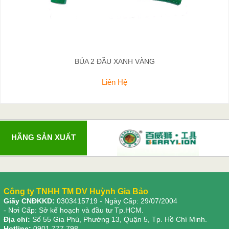
BÚA 2 ĐẦU XANH VÀNG
Liên Hệ
HÃNG SẢN XUẤT
Công ty TNHH TM DV Huỳnh Gia Bảo
Giấy CNĐKKD:
0303415719
- Ngày Cấp: 29/07/2004
- Nơi Cấp: Sở kế hoạch và đầu tư Tp.HCM.
Địa chỉ:
Số 55 Gia Phú, Phường 13, Quận 5, Tp. Hồ Chí Minh.
Hotline:
0901.777.798