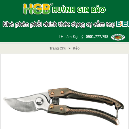
LH Làm Đại Lý:
0901.777.798
Trang Chủ
>
Kéo