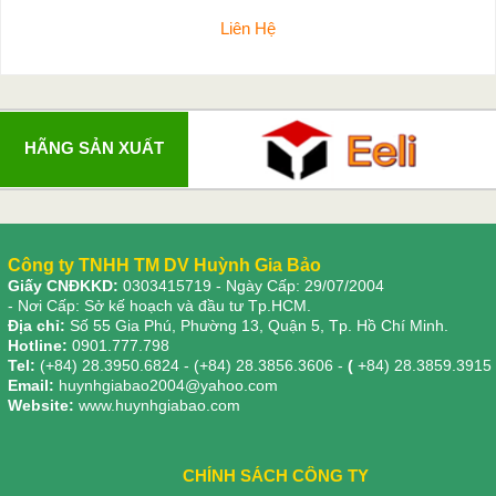
Liên Hệ
HÃNG SẢN XUẤT
Công ty TNHH TM DV Huỳnh Gia Bảo
Giấy CNĐKKD:
0303415719
- Ngày Cấp: 29/07/2004
- Nơi Cấp: Sở kế hoạch và đầu tư Tp.HCM.
Địa chỉ:
Số 55 Gia Phú, Phường 13, Quận 5, Tp. Hồ Chí Minh.
Hotline:
0901.777.798
Tel:
(+84) 28.3950.6824 - (+84) 28.3856.3606 -
(
+84) 28.3859.3915
Email:
huynhgiabao2004@yahoo.com
Website:
www.huynhgiabao.com
CHÍNH SÁCH CÔNG TY