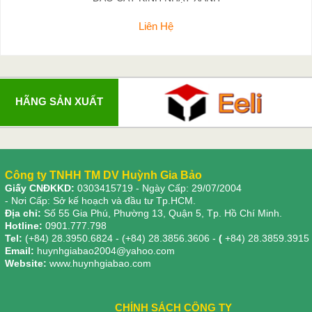
Liên Hệ
HÃNG SẢN XUẤT
Công ty TNHH TM DV Huỳnh Gia Bảo
Giấy CNĐKKD:
0303415719
- Ngày Cấp: 29/07/2004
- Nơi Cấp: Sở kế hoạch và đầu tư Tp.HCM.
Địa chỉ:
Số 55 Gia Phú, Phường 13, Quận 5, Tp. Hồ Chí Minh.
Hotline:
0901.777.798
Tel:
(+84) 28.3950.6824 - (+84) 28.3856.3606 -
(
+84) 28.3859.3915
Email:
huynhgiabao2004@yahoo.com
Website:
www.huynhgiabao.com
CHÍNH SÁCH CÔNG TY