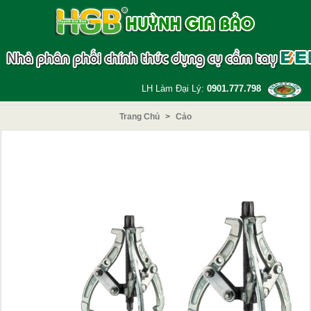
LH Làm Đại Lý:
0901.777.798
Trang Chủ
>
Cảo