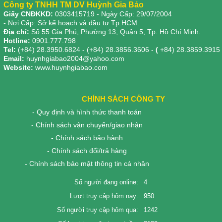
Công ty TNHH TM DV Huỳnh Gia Bảo
Giấy CNĐKKD:
0303415719
- Ngày Cấp: 29/07/2004
- Nơi Cấp: Sở kế hoạch và đầu tư Tp.HCM.
Địa chỉ:
Số 55 Gia Phú, Phường 13, Quận 5, Tp. Hồ Chí Minh.
Hotline:
0901.777.798
Tel:
(+84) 28.3950.6824 - (+84) 28.3856.3606 -
(
+84) 28.3859.3915
Email:
huynhgiabao2004@yahoo.com
Website:
www.huynhgiabao.com
CHÍNH SÁCH CÔNG TY
- Quy định và hình thức thanh toán
- Chính sách vận chuyển/giao nhận
- Chính sách bảo hành
- Chính sách đổi/trả hàng
- Chính sách bảo mật thông tin cá nhân
Số người đang online:
4
Lượt truy cập hôm nay:
950
Số người truy cập hôm qua:
1242