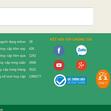
KẾT NỐI VỚI CHÚNG TÔI
người đang online:
28
truy cập hôm nay:
426
truy cập hôm qua:
1242
ruy cập trong tuần:
2608
uy cập trong tháng:
3522
 số lượt truy cập:
1388177
Góp Ý
eb