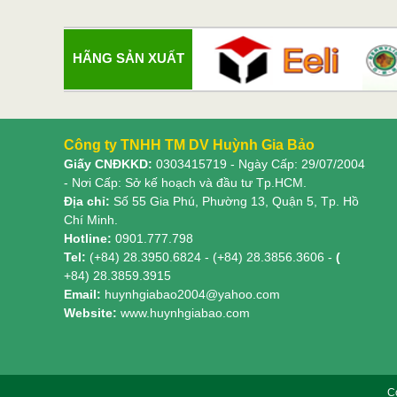
HÃNG SẢN XUẤT
Công ty TNHH TM DV Huỳnh Gia Bảo
Giấy CNĐKKD:
0303415719
- Ngày Cấp: 29/07/2004
- Nơi Cấp: Sở kế hoạch và đầu tư Tp.HCM.
Địa chỉ:
Số 55 Gia Phú, Phường 13, Quận 5, Tp. Hồ
Chí Minh.
Hotline:
0901.777.798
Tel:
(+84) 28.3950.6824 - (+84) 28.3856.3606 -
(
+84) 28.3859.3915
Email:
huynhgiabao2004@yahoo.com
Website:
www.huynhgiabao.com
C